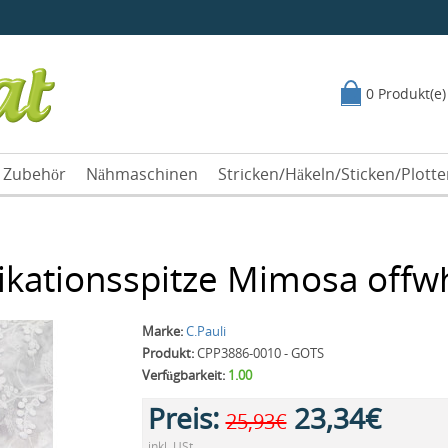
0 Produkt(e)
Zubehör
Nähmaschinen
Stricken/Häkeln/Sticken/Plott
ikationsspitze Mimosa offw
Marke:
C.Pauli
Produkt:
CPP3886-0010 - GOTS
Verfügbarkeit:
1.00
Preis:
23,34€
25,93€
inkl. USt.