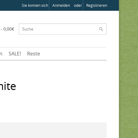
Sie können sich
Anmelden
oder
Registrieren
.
 - 0,00€
en
SALE!
Reste
hite