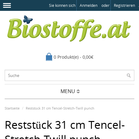
Sie können sich
Anmelden
oder
Registrieren
.
0 Produkt(e) - 0,00€
MENU
Startseite
Reststück 31 cm Tencel-Stretch-Twill punch
Reststück 31 cm Tencel-