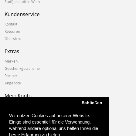
Stoffgeschäft in Wien
Kundenservice
Kontakt
Retouren
Übersicht
Extras
Marken
Geschenkgutscheine
Partner
Angebote
Mein Konto
Schließen
Mein Konto
Auftragshistorie
Wir nutzen Cookies auf unserer Website.
Wunschzettel
Einige sind essentiell für die Verwendung,
Newsletter
während andere optional uns helfen Ihnen die
beste Erfahrung zu bieten.