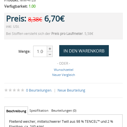
Produkt:
MM-4128
Verfügbarkeit:
1.00
Preis:
6,70€
8,38€
inkl. USt.
Bei Stoffen versteht sich der
Preis pro Laufmeter
. 5,58€
Menge:
- ODER -
Wunschzettel
Neuer Vergleich
0 Beurteilungen.
|
Neue Beurteilung
Spezifikation
Beurteilungen (0)
Beschreibung
Fließend weicher, mittelschwerer Twill aus 98 % TENCEL™ und 2 %
Elasthan, ca. 240 g/m²