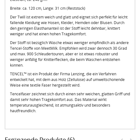
Breite: ca. 120 cm, Länge: 31 cm (Reststück)
Der Twill ist extrem weich und glatt und eignet sich perfekt für leicht
fallende Kleidung wie Hosen, Kleider, Hemden oder Blusen. Durch
den geringen Elasthananteil ist der Stoff leicht dehnbar, knittert
weniger und hat einen hohen Tragekomfort.
Der Stoff ist bezüglich Wäsche etwas weniger empfindlich als andere
Tencel-Stoffe von MeetMilk. Empfohlen wird zwar dennoch 30 Grad
und max. 900 Schleudertouren, aber er ist etwas robuster und
weniger anfällig für Knitterflecken, die beim Waschen entstehen
können.
TENCEL™ ist ein Produkt der Firma Lenzing, die ein Verfahren
entwickelt hat, mit dem aus Holz (Zellulose) auf umweltschonende
Weise eine textile Faser hergestellt wird.
Tencelfaser zeichnet sich durch einen sehr weichen, glatten Griff und
damit sehr hohen Tragekomfort aus. Das Material wirkt
temperaturausgleichend, ist atmungsaktiv und besonders
hautfreundlich.
Ergänzende Produkte (6)