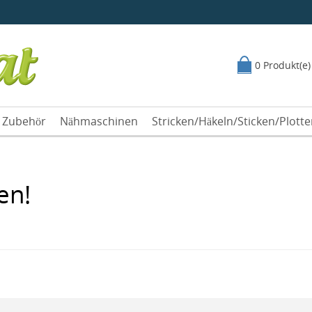
0 Produkt(e)
Zubehör
Nähmaschinen
Stricken/Häkeln/Sticken/Plott
en!