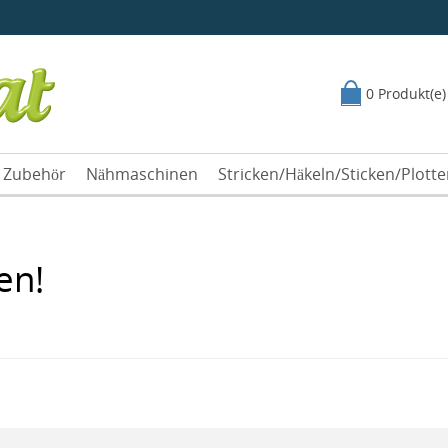
0 Produkt(e)
Zubehör
Nähmaschinen
Stricken/Häkeln/Sticken/Plott
en!