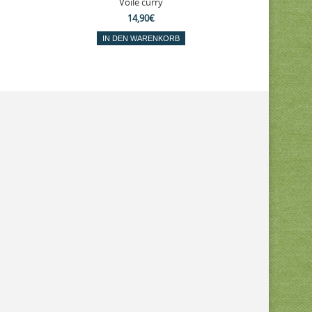
Voile curry
Sch
14,90€
IN DEN WARENKORB
IN