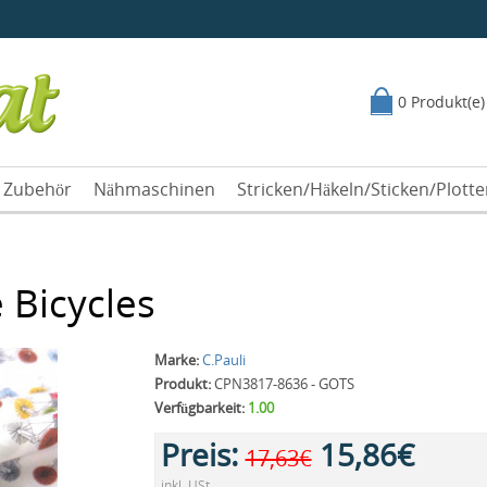
0 Produkt(e)
Zubehör
Nähmaschinen
Stricken/Häkeln/Sticken/Plott
 Bicycles
Marke:
C.Pauli
Produkt:
CPN3817-8636 - GOTS
Verfügbarkeit:
1.00
Preis:
15,86€
17,63€
inkl. USt.