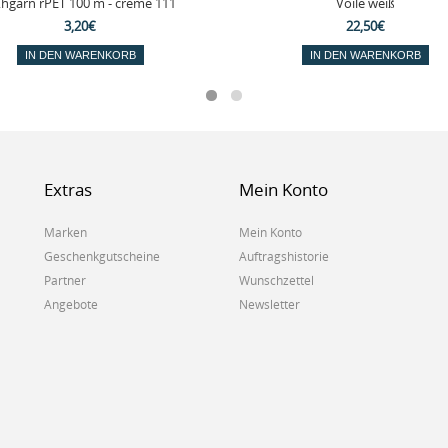
hgarn rPET 100 m - creme 111
Voile weiß
3,20€
22,50€
IN DEN WARENKORB
IN DEN WARENKORB
Extras
Mein Konto
Marken
Mein Konto
Geschenkgutscheine
Auftragshistorie
Partner
Wunschzettel
Angebote
Newsletter