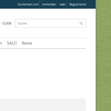
Sie können sich
Anmelden
oder
Registrieren
.
 - 0,00€
en
SALE!
Reste