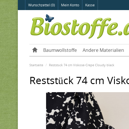
Wunschzettel (0)
Mein Konto
Kasse
Baumwollstoffe
Andere Materialien
Startseite
Reststück 74 cm Viskose-Crepe Cloudy black
Reststück 74 cm Visk