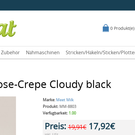
0 Produkt(e)
Zubehör
Nähmaschinen
Stricken/Häkeln/Sticken/Plott
ose-Crepe Cloudy black
Marke:
Meet Milk
Produkt:
MM-8803
Verfügbarkeit:
1.00
Preis:
17,92€
19,91€
inkl. USt.