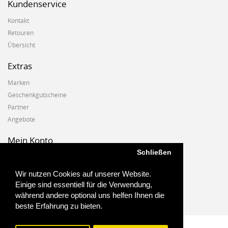
Kundenservice
Kontakt
Retouren
Übersicht
Extras
Marken
Geschenkgutscheine
Partner
Angebote
Mein Konto
Schließen
Mein Konto
Auftragshistorie
Wir nutzen Cookies auf unserer Website.
Wunschzettel
Einige sind essentiell für die Verwendung,
Newsletter
während andere optional uns helfen Ihnen die
beste Erfahrung zu bieten.