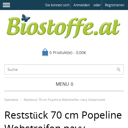
Sie können sich
Anmelden
oder
Registrieren
.
0 Produkt(e) - 0,00€
MENU
Startseite
Reststück 70 cm Popeline Webstreifen navy blazer/weiß
Reststück 70 cm Popeline