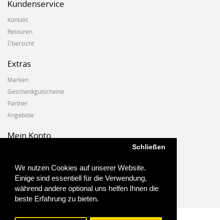
Kundenservice
Kontakt
Retouren
Übersicht
Extras
Marken
Geschenkgutscheine
Partner
Angebote
Mein Konto
Schließen
Mein Konto
Auftragshistorie
Wir nutzen Cookies auf unserer Website.
Wunschzettel
Einige sind essentiell für die Verwendung,
Newsletter
während andere optional uns helfen Ihnen die
beste Erfahrung zu bieten.