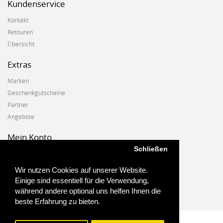
Kundenservice
Kontakt
Retouren
Übersicht
Extras
Marken
Geschenkgutscheine
Partner
Angebote
Mein Konto
Schließen
Mein Konto
Auftragshistorie
Wir nutzen Cookies auf unserer Website.
Wunschzettel
Einige sind essentiell für die Verwendung,
Newsletter
während andere optional uns helfen Ihnen die
beste Erfahrung zu bieten.