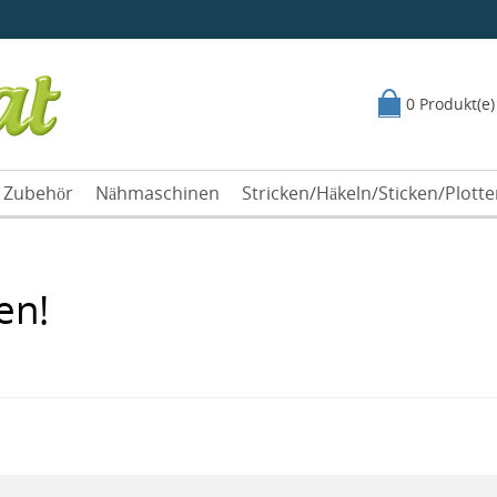
0 Produkt(e)
Zubehör
Nähmaschinen
Stricken/Häkeln/Sticken/Plott
en!