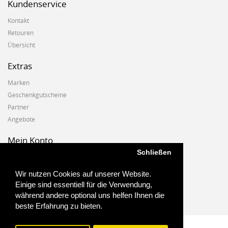
Kundenservice
Kontakt
Retouren
Übersicht
Extras
Marken
Geschenkgutscheine
Partner
Angebote
Mein Konto
Schließen
Mein Konto
Auftragshistorie
Wir nutzen Cookies auf unserer Website.
Wunschzettel
Einige sind essentiell für die Verwendung,
Newsletter
während andere optional uns helfen Ihnen die
beste Erfahrung zu bieten.