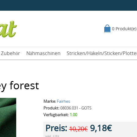
0 Produkt(e)
Zubehör
Nähmaschinen
Stricken/Häkeln/Sticken/Plott
y forest
Marke:
Fairhes
Produkt:
08036.031 - GOTS
Verfügbarkeit:
1.00
Preis:
9,18€
10,20€
inkl. USt.