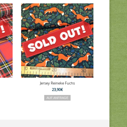
Jersey Reineke Fuchs
Reststück 4
23,90€
AUF ANFRAGE