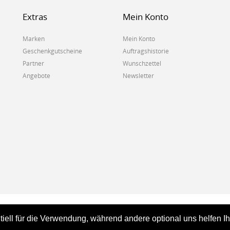
Extras
Mein Konto
Marken
Mein Konto
Geschenkgutscheine
Auftragshistorie
Partner
Wunschzettel
Angebote
Newsletter
tiell für die Verwendung, während andere optional uns helfen I