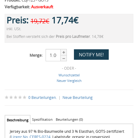
Produkt:
CBJ-123 - GOTS
Verfügbarkeit:
Ausverkauft
Preis:
17,74€
19,72€
inkl. USt.
Bei Stoffen versteht sich der
Preis pro Laufmeter
. 14,78€
Menge:
- ODER -
Wunschzettel
Neuer Vergleich
0 Beurteilungen.
|
Neue Beurteilung
Spezifikation
Beurteilungen (0)
Beschreibung
Jersey aus 97 % Bio-Baumwolle und 3 % Elasthan, GOTS-zertifiziert
(
Lizenz No. CERES-0224
, Labelstufe: organic in conversion)