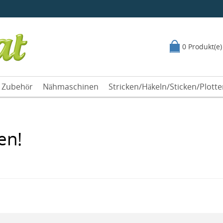
0 Produkt(e)
Zubehör
Nähmaschinen
Stricken/Häkeln/Sticken/Plott
en!