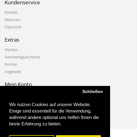
Kundenservice
Kontakt
Retouren
Übersicht
Extras
Marken
Geschenkgutscheine
Partner
Angebote
Mein Konto
Schließen
Mein Konto
Auftragshistorie
Wir nutzen Cookies auf unserer Website.
Wunschzettel
Einige sind essentiell für die Verwendung,
Newsletter
während andere optional uns helfen Ihnen die
beste Erfahrung zu bieten.