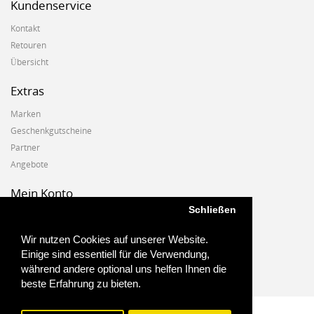
Kundenservice
Kontakt
Retouren
Übersicht
Extras
Marken
Geschenkgutscheine
Partner
Angebote
Mein Konto
Schließen
Mein Konto
Auftragshistorie
Wir nutzen Cookies auf unserer Website.
Wunschzettel
Einige sind essentiell für die Verwendung,
Newsletter
während andere optional uns helfen Ihnen die
beste Erfahrung zu bieten.