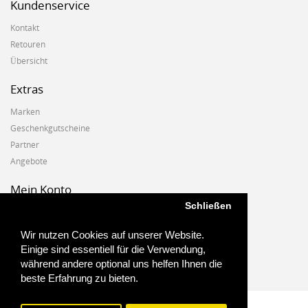
Kundenservice
Kontakt
Retouren
Übersicht
Extras
Marken
Geschenkgutscheine
Partner
Angebote
Mein Konto
Schließen
Mein Konto
Auftragshistorie
Wir nutzen Cookies auf unserer Website.
Wunschzettel
Einige sind essentiell für die Verwendung,
Newsletter
während andere optional uns helfen Ihnen die
beste Erfahrung zu bieten.