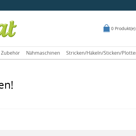
0 Produkt(e)
Zubehör
Nähmaschinen
Stricken/Häkeln/Sticken/Plott
en!