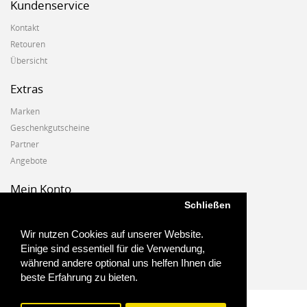
Kundenservice
Kontakt
Retouren
Übersicht
Extras
Marken
Geschenkgutscheine
Partner
Angebote
Mein Konto
Schließen
Mein Konto
Auftragshistorie
Wir nutzen Cookies auf unserer Website.
Wunschzettel
Einige sind essentiell für die Verwendung,
Newsletter
während andere optional uns helfen Ihnen die
beste Erfahrung zu bieten.