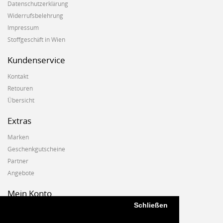
Datenschutzerklärung
Widerrufsbelehrung
Impressum
Stoffgeschäft in Wien
Kundenservice
Kontakt
Retouren
Übersicht
Extras
Marken
Geschenkgutscheine
Partner
Angebote
Mein Konto
Schließen
Mein Konto
Auftragshistorie