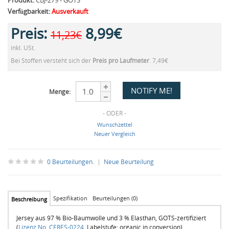
Produkt:
CBJ-279 - GOTS
Verfügbarkeit:
Ausverkauft
Preis:
8,99€
11,23€
inkl. USt.
Bei Stoffen versteht sich der
Preis pro Laufmeter
. 7,49€
Menge:
- ODER -
Wunschzettel
Neuer Vergleich
0 Beurteilungen.
|
Neue Beurteilung
Spezifikation
Beurteilungen (0)
Beschreibung
Jersey aus 97 % Bio-Baumwolle und 3 % Elasthan, GOTS-zertifiziert
(
Lizenz No. CERES-0224
, Labelstufe: organic in conversion)