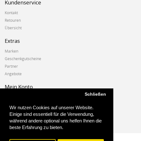
Kundenservice
Kontakt
Retouren
Übersicht
Extras
Marken
Geschenkgutscheine
Partner
Angebote
Mein Konto
Schließen
Mein Konto
Auftragshistorie
Wir nutzen Cookies auf unserer Website.
Wunschzettel
Einige sind essentiell für die Verwendung,
Newsletter
während andere optional uns helfen Ihnen die
beste Erfahrung zu bieten.