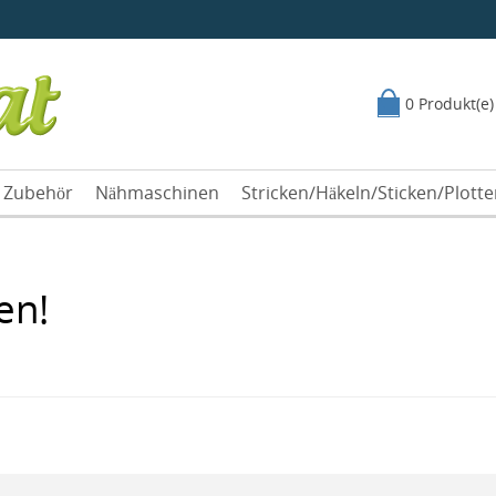
0 Produkt(e)
Zubehör
Nähmaschinen
Stricken/Häkeln/Sticken/Plott
en!