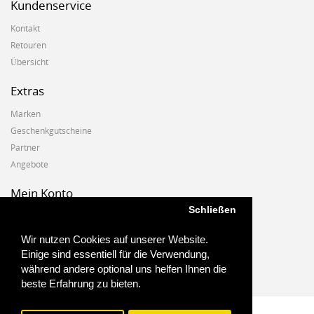
Kundenservice
Kontakt
Retouren
Übersicht
Extras
Marken
Geschenkgutscheine
Partner
Angebote
Mein Konto
Schließen
Mein Konto
Auftragshistorie
Wir nutzen Cookies auf unserer Website.
Wunschzettel
Einige sind essentiell für die Verwendung,
Newsletter
während andere optional uns helfen Ihnen die
beste Erfahrung zu bieten.