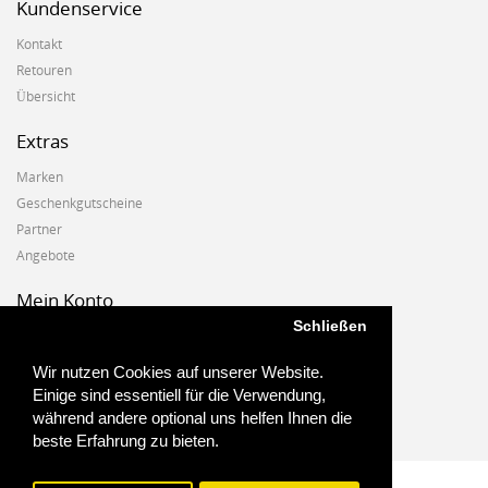
Kundenservice
Kontakt
Retouren
Übersicht
Extras
Marken
Geschenkgutscheine
Partner
Angebote
Mein Konto
Schließen
Mein Konto
Auftragshistorie
Wir nutzen Cookies auf unserer Website.
Wunschzettel
Einige sind essentiell für die Verwendung,
Newsletter
während andere optional uns helfen Ihnen die
beste Erfahrung zu bieten.