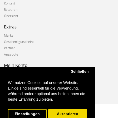
Kontakt
Retouren
Übersicht
Extras
Marken
Geschenkgutscheine
Partner
Angebote
Mein Konto
Schließen
Mein Konto
Auftragshistorie
Wir nutzen Cookies auf unserer Website.
Wunschzettel
Einige sind essentiell für die Verwendung,
Newsletter
während andere optional uns helfen Ihnen die
beste Erfahrung zu bieten.
Einstellungen
Akzeptieren
Biostoffe.at - 2025