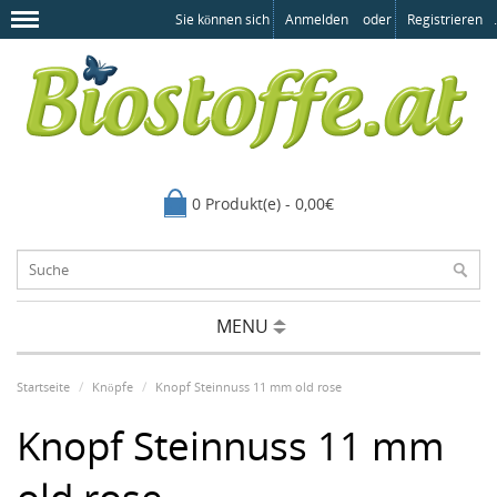
Sie können sich
Anmelden
oder
Registrieren
.
0 Produkt(e) - 0,00€
MENU
Startseite
Knöpfe
Knopf Steinnuss 11 mm old rose
Knopf Steinnuss 11 mm